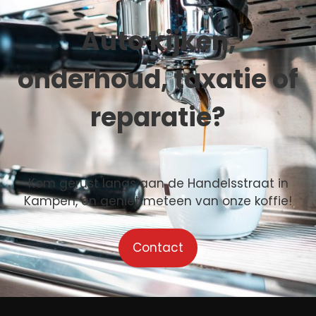
Auto kijken,
onderhoud, taxatie of
reparatie?
Kom gerust langs aan de Handelsstraat in
Kampen, en geniet meteen van onze koffie!
Contact