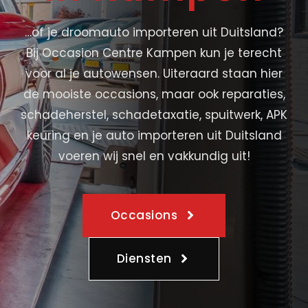
…of je droomauto importeren uit Duitsland?
Bij Occasion Centre Kampen kun je terecht
voor al je autowensen. Uiteraard staan hier
de mooiste occasions, maar ook reparaties,
schadeherstel, schadetaxatie, spuitwerk, APK
keuring en je auto importeren uit Duitsland
voeren wij snel en vakkundig uit!
Occasions
Diensten